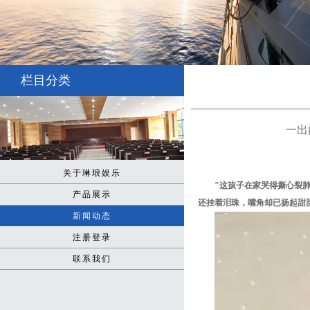
栏目分类
一出
关于琳琅娱乐
"这孩子在家哭得撕心裂
产品展示
还挂着泪珠，嘴角却已扬起甜
新闻动态
注册登录
联系我们