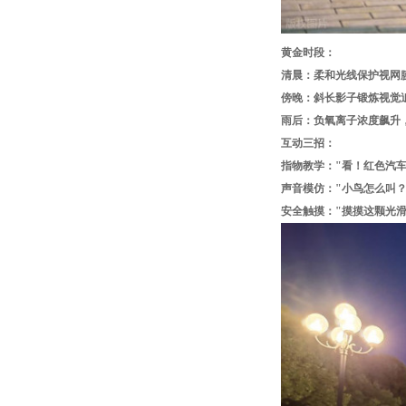
黄金时段：
清晨：柔和光线保护视网
傍晚：斜长影子锻炼视觉
雨后：负氧离子浓度飙升
互动三招：
指物教学："看！红色汽车
声音模仿："小鸟怎么叫？
安全触摸："摸摸这颗光滑