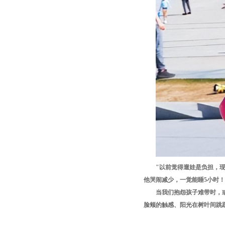
"以前觉得遛娃是负担，
他哭闹减少，一觉能睡5小时！
当我们抱怨孩子难带时，
脸颊的触感、阳光在树叶间跳