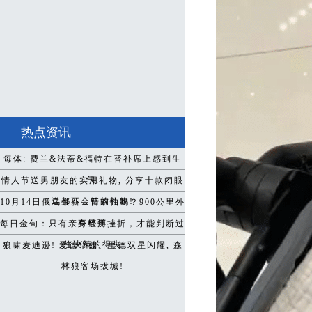
热点资讯
每体: 费兰&法蒂&福特在替补席上感到生
气,
情人节送男朋友的实用礼物, 分享十款闭眼
送都不会错的礼物!
10月14日俄乌最新：普京怕吗？900公里外
有核弹
每日金句：只有亲身经历挫折，才能判断过
往决策的得失
狼啸麦迪逊! 爱德华兹、里德双星闪耀, 森
林狼客场拔城!