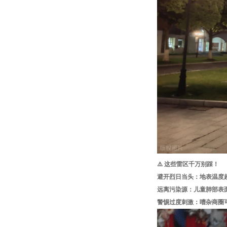
⚠️ 这些雷区千万别踩！
避开烈日当头：地表温度超
远离污染源：儿童肺部表
警惕过度刺激：嘈杂商圈