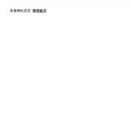
查看网站首页:
琳琅娱乐